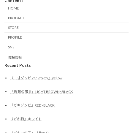
Contents
HOME
PRODACT
STORE
PROFILE
SNS
佐藤製玩
Recent Posts
『一寸ゾンビ ver.ktokto 』yellow
『 鉄棘の魔具』LIGHT BROWN×BLACK
『ガキゾンビ』RED×BLACK
『ガキ狼』ホワイト
『ガキ火の玉』ブラック