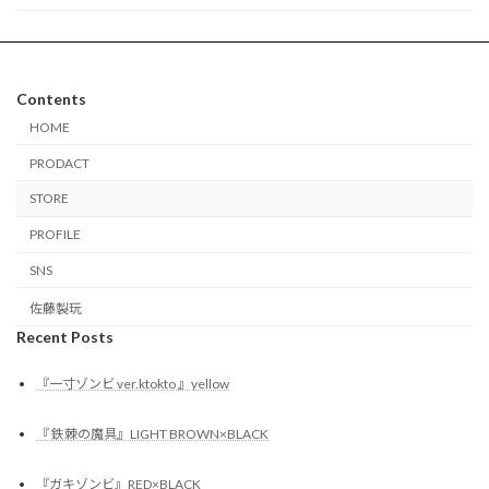
Contents
HOME
PRODACT
STORE
PROFILE
SNS
佐藤製玩
Recent Posts
『一寸ゾンビ ver.ktokto 』yellow
『 鉄棘の魔具』LIGHT BROWN×BLACK
『ガキゾンビ』RED×BLACK