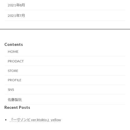
2021年8月
2021年7月
Contents
HOME
PRODACT
STORE
PROFILE
SNS
佐藤製玩
Recent Posts
『一寸ゾンビ ver.ktokto 』yellow