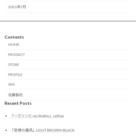
2021年7月
Contents
HOME
PRODACT
STORE
PROFILE
SNS
佐藤製玩
Recent Posts
『一寸ゾンビ ver.ktokto 』yellow
『 鉄棘の魔具』LIGHT BROWN×BLACK