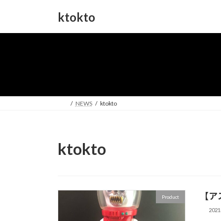
コ
ナ
ktokto
ン
ビ
テ
ゲ
ン
ー
ツ
シ
へ
ョ
ス
ン
キ
に
ッ
移
NEWS
ktokto
プ
動
ktokto
【アス
Product
202